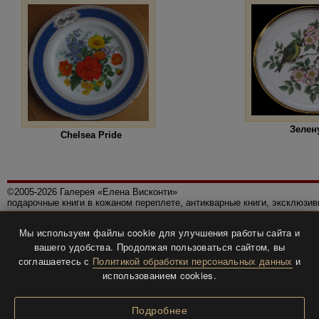
Зелен
Chelsea Pride
©2005-2026 Галерея «Елена Висконти»
подарочные книги в кожаном переплете, антикварные книги, эксклюзи
Правила использования сайта
Мы используем файлы cookie для улучшения работы сайта и
Политика конфиденциальности
вашего удобства. Продолжая пользоваться сайтом, вы
Все права защищены.
соглашаетесь с
Политикой обработки персональных данных
и
Разработка и дизайн
BTV-info
.
использованием cookies.
Подробнее