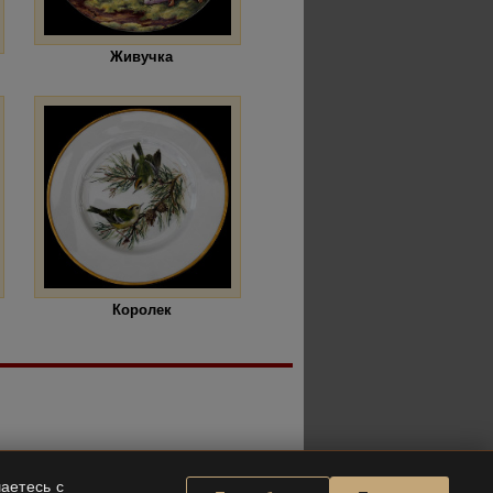
Живучка
Королек
аетесь с