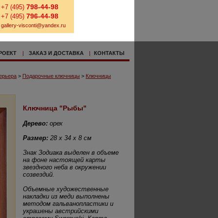
798-44-98
+7 (495)
796-44-98
+7 (495)
gallery-visconti@yandex.ru
РОЕКТ
|
ЗАКАЗ И ДОСТАВКА
|
КОНТАКТЫ
ерьера
>
Подарочные ключницы
>
Ключницы
Ключница "Рыбы"
Дерево:
орех
Размер:
28 х 34 х 8 см
Знак Зодиака выделен в объеме
на фоне настоящей карты
звездного неба в окружении
созвездий.
Объемные художественные
накладки из меди выполнены
методом гальванопластики и
украшены австрийскими