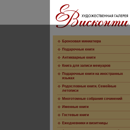
Бронзовая миниатюра
Подарочные книги
Антикварные книги
Книга для записи мемуаров
Подарочные книги на иностранных
языках
Родословные книги. Семейные
летописи
Многотомные собрания сочинений
Именные книги
Гостевые книги
Ежедневники и визитницы