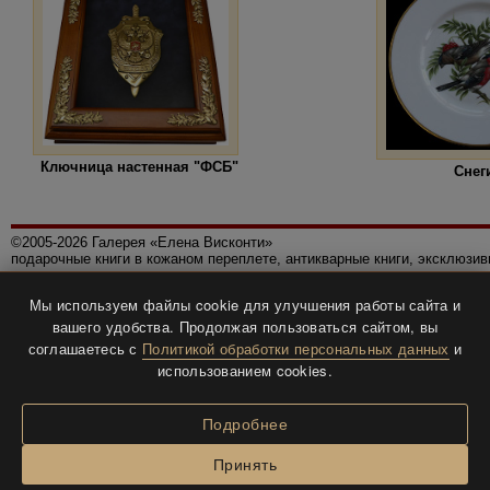
Ключница настенная "ФСБ"
Снег
©2005-2026 Галерея «Елена Висконти»
подарочные книги в кожаном переплете, антикварные книги, эксклюзи
Правила использования сайта
Мы используем файлы cookie для улучшения работы сайта и
Политика конфиденциальности
вашего удобства. Продолжая пользоваться сайтом, вы
Все права защищены.
соглашаетесь с
Политикой обработки персональных данных
и
Разработка и дизайн
BTV-info
.
использованием cookies.
Подробнее
Принять