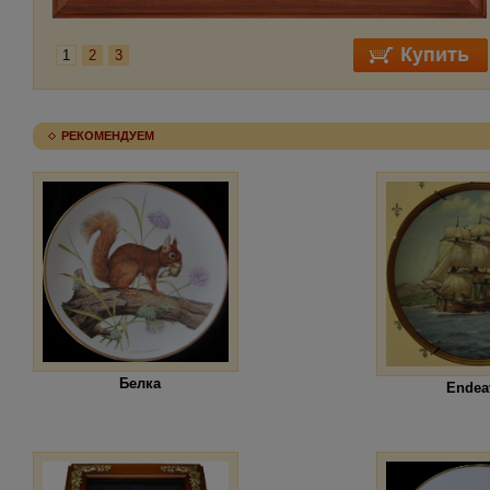
1
2
3
РЕКОМЕНДУЕМ
Белка
Endea