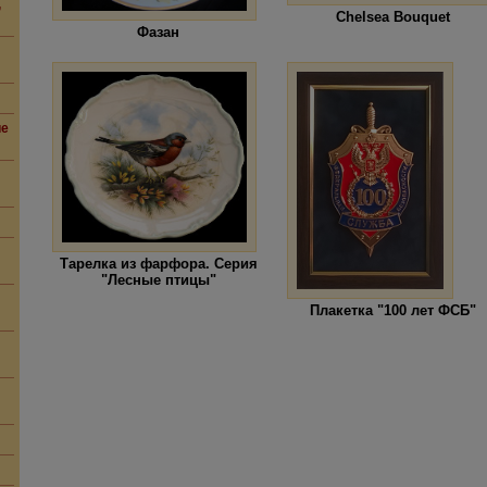
,
Chelsea Bouquet
Фазан
ие
Тарелка из фарфора. Серия
"Лесные птицы"
Плакетка "100 лет ФСБ"