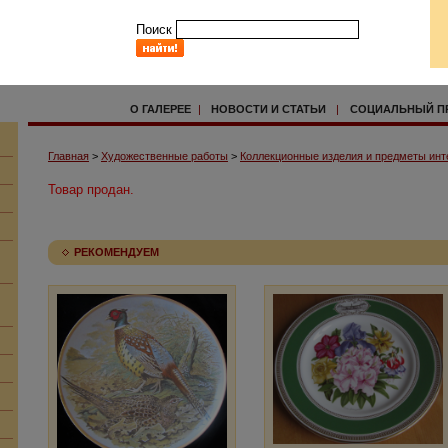
Поиск
О ГАЛЕРЕЕ
|
НОВОСТИ И СТАТЬИ
|
СОЦИАЛЬНЫЙ П
Главная
>
Художественные работы
>
Коллекционные изделия и предметы инт
Товар продан.
РЕКОМЕНДУЕМ