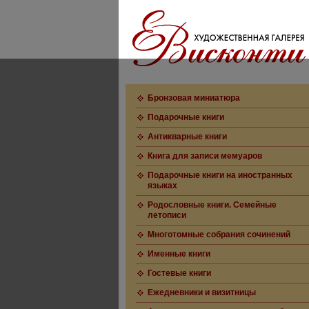
Бронзовая миниатюра
Подарочные книги
Антикварные книги
Книга для записи мемуаров
Подарочные книги на иностранных
языках
Родословные книги. Семейные
летописи
Многотомные собрания сочинений
Именные книги
Гостевые книги
Ежедневники и визитницы