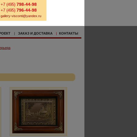
798-44-98
+7 (495)
796-44-98
+7 (495)
gallery-visconti@yandex.ru
РОЕКТ
|
ЗАКАЗ И ДОСТАВКА
|
КОНТАКТЫ
ерьера