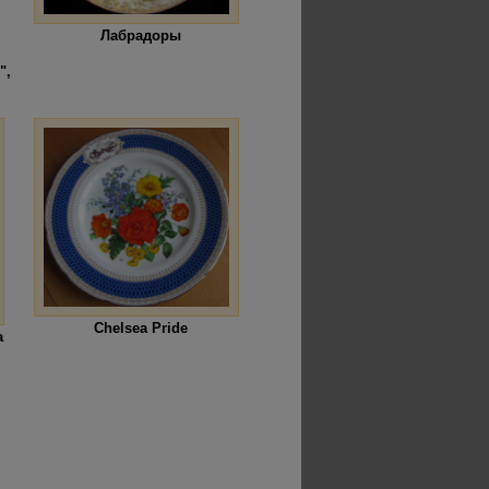
Лабрадоры
",
Chelsea Pride
а