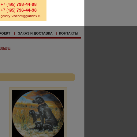
798-44-98
+7 (495)
796-44-98
+7 (495)
gallery-visconti@yandex.ru
РОЕКТ
|
ЗАКАЗ И ДОСТАВКА
|
КОНТАКТЫ
ерьера