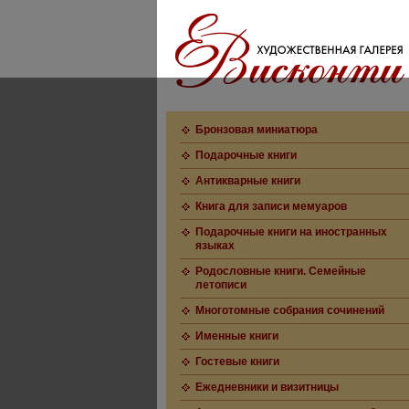
Бронзовая миниатюра
Подарочные книги
Антикварные книги
Книга для записи мемуаров
Подарочные книги на иностранных
языках
Родословные книги. Семейные
летописи
Многотомные собрания сочинений
Именные книги
Гостевые книги
Ежедневники и визитницы