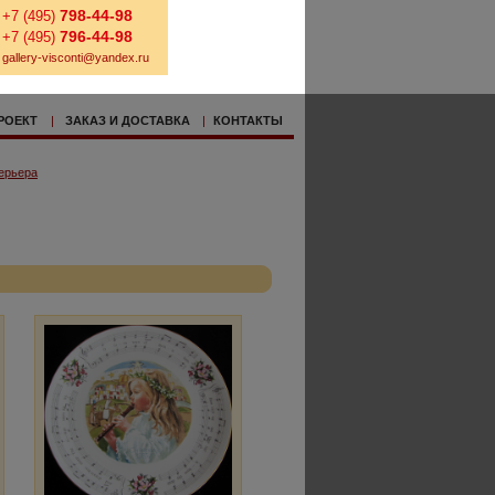
798-44-98
+7 (495)
796-44-98
+7 (495)
gallery-visconti@yandex.ru
РОЕКТ
|
ЗАКАЗ И ДОСТАВКА
|
КОНТАКТЫ
ерьера