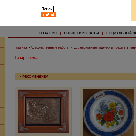
Поиск
О ГАЛЕРЕЕ
|
НОВОСТИ И СТАТЬИ
|
СОЦИАЛЬНЫЙ П
Главная
>
Художественные работы
>
Коллекционные изделия и предметы инт
Товар продан.
РЕКОМЕНДУЕМ