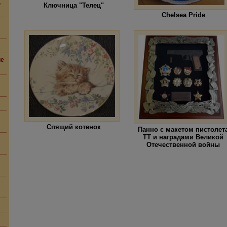
,
Ключница "Телец"
Chelsea Pride
ие
Спящий котенок
Панно с макетом пистолет
ТТ и наградами Великой
Отечественной войны