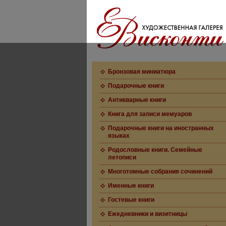
Бронзовая миниатюра
Подарочные книги
Антикварные книги
Книга для записи мемуаров
Подарочные книги на иностранных
языках
Родословные книги. Семейные
летописи
Многотомные собрания сочинений
Именные книги
Гостевые книги
Ежедневники и визитницы