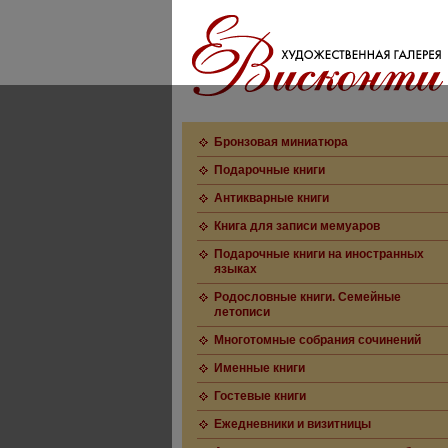
Бронзовая миниатюра
Подарочные книги
Антикварные книги
Книга для записи мемуаров
Подарочные книги на иностранных
языках
Родословные книги. Семейные
летописи
Многотомные собрания сочинений
Именные книги
Гостевые книги
Ежедневники и визитницы