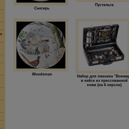
,
Пустельга
Снегирь
ие
Woodsman
Набор для пикника "Вояже
в кейсе из прессованной
кожи (на 6 персон)