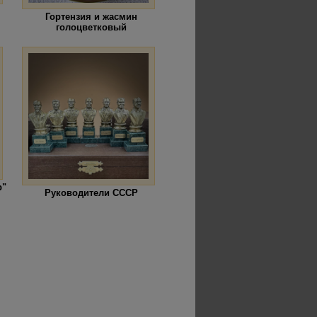
Гортензия и жасмин
голоцветковый
р"
Руководители СССР