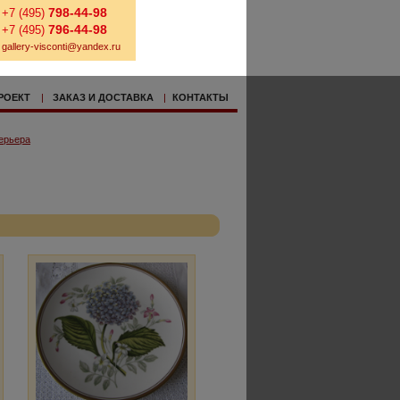
798-44-98
+7 (495)
796-44-98
+7 (495)
gallery-visconti@yandex.ru
РОЕКТ
|
ЗАКАЗ И ДОСТАВКА
|
КОНТАКТЫ
ерьера