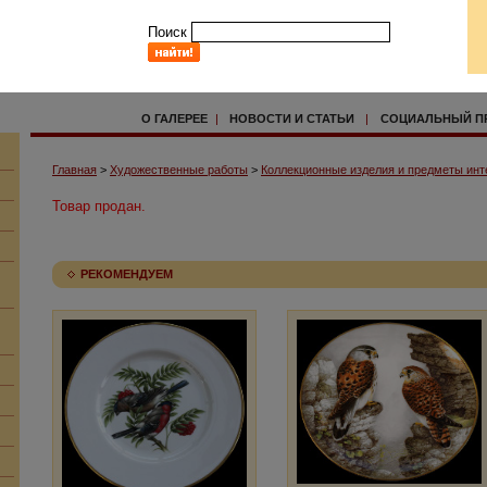
Поиск
О ГАЛЕРЕЕ
|
НОВОСТИ И СТАТЬИ
|
СОЦИАЛЬНЫЙ П
Главная
>
Художественные работы
>
Коллекционные изделия и предметы инт
Товар продан.
РЕКОМЕНДУЕМ