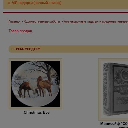
VIP-подарки (полный список)
Главная
>
Художественные работы
>
Коллекционные изделия и предметы интерь
Товар продан.
РЕКОМЕНДУЕМ
Christmas Eve
Минисейф "Сб
книж