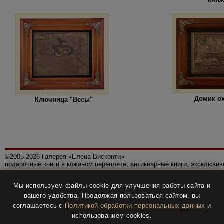
Домик о
Ключница "Весы"
©2005-2026 Галерея «Елена Висконти»
подарочные книги в кожаном переплете, антикварные книги, эксклюзи
Правила использования сайта
Мы используем файлы cookie для улучшения работы сайта и
Политика конфиденциальности
вашего удобства. Продолжая пользоваться сайтом, вы
Все права защищены.
соглашаетесь с
Политикой обработки персональных данных
и
Разработка и дизайн
BTV-info
.
использованием cookies.