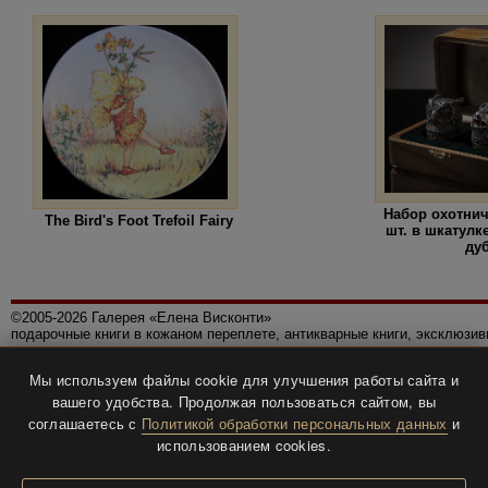
Набор охотнич
The Bird's Foot Trefoil Fairy
шт. в шкатулк
ду
©2005-2026 Галерея «Елена Висконти»
подарочные книги в кожаном переплете, антикварные книги, эксклюзи
Правила использования сайта
Мы используем файлы cookie для улучшения работы сайта и
Политика конфиденциальности
вашего удобства. Продолжая пользоваться сайтом, вы
Все права защищены.
соглашаетесь с
Политикой обработки персональных данных
и
Разработка и дизайн
BTV-info
.
использованием cookies.