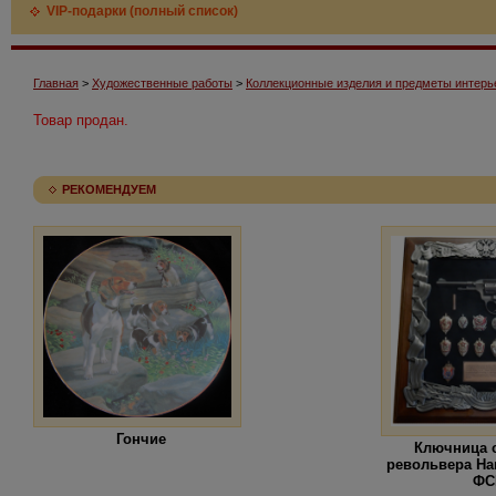
VIP-подарки (полный список)
Главная
>
Художественные работы
>
Коллекционные изделия и предметы интерь
Товар продан.
РЕКОМЕНДУЕМ
Гончие
Ключница 
револьвера На
ФС