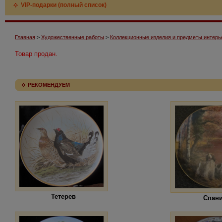
VIP-подарки (полный список)
Главная
>
Художественные работы
>
Коллекционные изделия и предметы интерь
Товар продан.
РЕКОМЕНДУЕМ
Тетерев
Спан