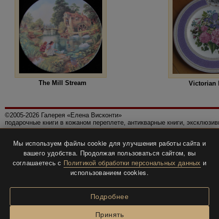
The Mill Stream
Victorian
©2005-2026 Галерея «Елена Висконти»
подарочные книги в кожаном переплете, антикварные книги, эксклюзи
Правила использования сайта
Мы используем файлы cookie для улучшения работы сайта и
Политика конфиденциальности
вашего удобства. Продолжая пользоваться сайтом, вы
Все права защищены.
соглашаетесь с
Политикой обработки персональных данных
и
Разработка и дизайн
BTV-info
.
использованием cookies.
Подробнее
Принять