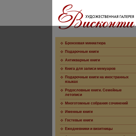
Бронзовая миниатюра
Подарочные книги
Антикварные книги
Книга для записи мемуаров
Подарочные книги на иностранных
языках
Родословные книги. Семейные
летописи
Многотомные собрания сочинений
Именные книги
Гостевые книги
Ежедневники и визитницы