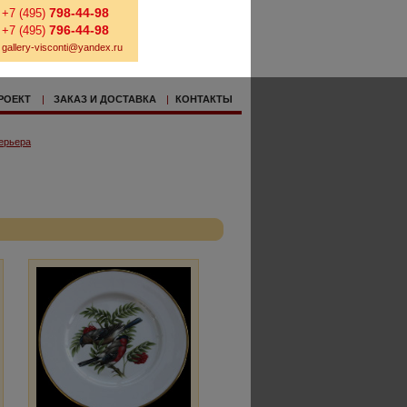
798-44-98
+7 (495)
796-44-98
+7 (495)
gallery-visconti@yandex.ru
РОЕКТ
|
ЗАКАЗ И ДОСТАВКА
|
КОНТАКТЫ
ерьера