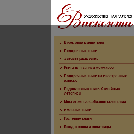
Бронзовая миниатюра
Подарочные книги
Антикварные книги
Книга для записи мемуаров
Подарочные книги на иностранных
языках
Родословные книги. Семейные
летописи
Многотомные собрания сочинений
Именные книги
Гостевые книги
Ежедневники и визитницы