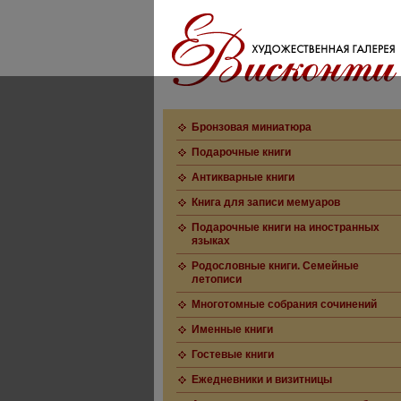
Бронзовая миниатюра
Подарочные книги
Антикварные книги
Книга для записи мемуаров
Подарочные книги на иностранных
языках
Родословные книги. Семейные
летописи
Многотомные собрания сочинений
Именные книги
Гостевые книги
Ежедневники и визитницы