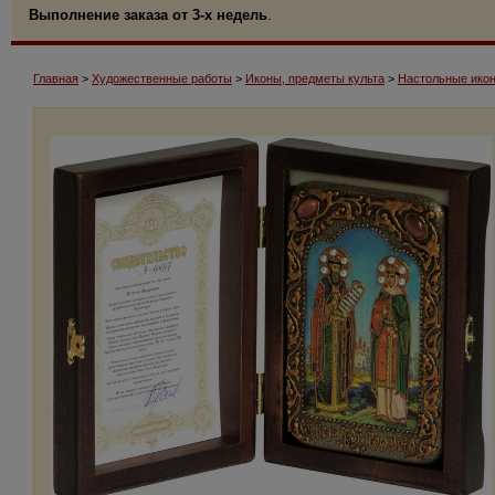
Выполнение заказа от 3-х недель
.
Главная
>
Художественные работы
>
Иконы, предметы культа
>
Настольные икон