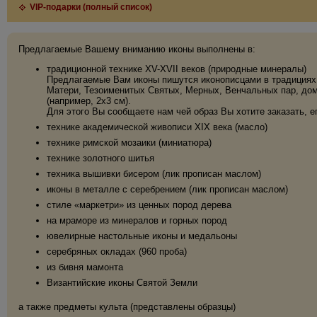
VIP-подарки (полный список)
Предлагаемые Вашему вниманию иконы выполнены в:
традиционной технике XV-XVII веков (природные минералы)
Предлагаемые Вам иконы пишутся иконописцами в традициях 
Матери, Тезоименитых Святых, Мерных, Венчальных пар, дома
(например, 2х3 см).
Для этого Вы сообщаете нам чей образ Вы хотите заказать, е
технике академической живописи XIX века (масло)
технике римской мозаики (миниатюра)
технике золотного шитья
техника вышивки бисером (лик прописан маслом)
иконы в металле с серебрением (лик прописан маслом)
стиле «маркетри» из ценных пород дерева
на мраморе из минералов и горных пород
ювелирные настольные иконы и медальоны
серебряных окладах (960 проба)
из бивня мамонта
Византийские иконы Святой Земли
а также предметы культа (представлены образцы)