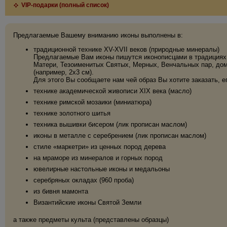
VIP-подарки (полный список)
Предлагаемые Вашему вниманию иконы выполнены в:
традиционной технике XV-XVII веков (природные минералы)
Предлагаемые Вам иконы пишутся иконописцами в традициях 
Матери, Тезоименитых Святых, Мерных, Венчальных пар, дома
(например, 2х3 см).
Для этого Вы сообщаете нам чей образ Вы хотите заказать, е
технике академической живописи XIX века (масло)
технике римской мозаики (миниатюра)
технике золотного шитья
техника вышивки бисером (лик прописан маслом)
иконы в металле с серебрением (лик прописан маслом)
стиле «маркетри» из ценных пород дерева
на мраморе из минералов и горных пород
ювелирные настольные иконы и медальоны
серебряных окладах (960 проба)
из бивня мамонта
Византийские иконы Святой Земли
а также предметы культа (представлены образцы)