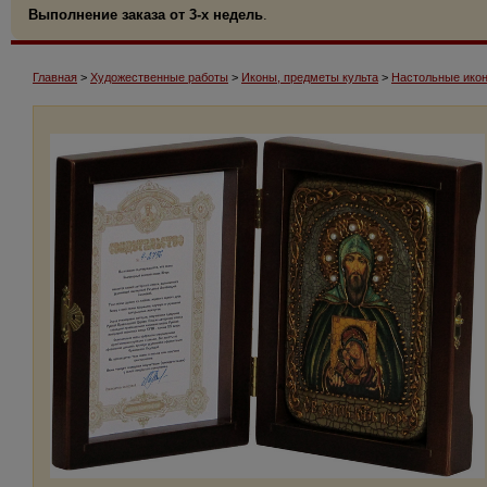
Выполнение заказа от 3-х недель
.
Главная
>
Художественные работы
>
Иконы, предметы культа
>
Настольные икон