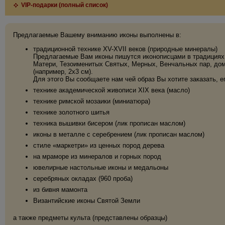
VIP-подарки (полный список)
Предлагаемые Вашему вниманию иконы выполнены в:
традиционной технике XV-XVII веков (природные минералы)
Предлагаемые Вам иконы пишутся иконописцами в традициях 
Матери, Тезоименитых Святых, Мерных, Венчальных пар, дома
(например, 2х3 см).
Для этого Вы сообщаете нам чей образ Вы хотите заказать, е
технике академической живописи XIX века (масло)
технике римской мозаики (миниатюра)
технике золотного шитья
техника вышивки бисером (лик прописан маслом)
иконы в металле с серебрением (лик прописан маслом)
стиле «маркетри» из ценных пород дерева
на мраморе из минералов и горных пород
ювелирные настольные иконы и медальоны
серебряных окладах (960 проба)
из бивня мамонта
Византийские иконы Святой Земли
а также предметы культа (представлены образцы)