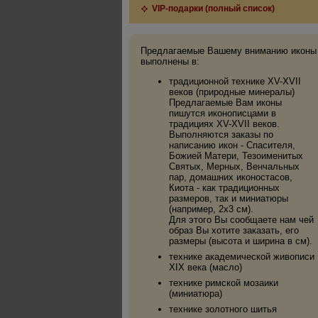
VIP-подарки (полный список)
Предлагаемые Вашему вниманию иконы
выполнены в:
традиционной технике XV-XVII
веков (природные минералы)
Предлагаемые Вам иконы
пишутся иконописцами в
традициях XV-XVII веков.
Выполняются заказы по
написанию икон - Спасителя,
Божией Матери, Тезоименитых
Святых, Мерных, Венчальных
пар, домашних иконостасов,
Киота - как традиционных
размеров, так и миниатюры
(например, 2х3 см).
Для этого Вы сообщаете нам чей
образ Вы хотите заказать, его
размеры (высота и ширина в см).
технике академической живописи
XIX века (масло)
технике римской мозаики
(миниатюра)
технике золотного шитья