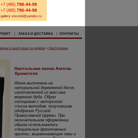
798-44-98
+7 (495)
796-44-98
+7 (495)
gallery-visconti@yandex.ru
РОЕКТ
|
ЗАКАЗ И ДОСТАВКА
|
КОНТАКТЫ
коны в шкатулках из дерева
>
Настольные
Настольная икона Ангела-
Хранителя
Икона выполнена на
натуральной деревянной доске,
изготовленной из массива
мореного дуба. Образ
скопирован с авторского
списка методом, получившим
одобрение Русской
Православной Церкви. При
окончательном оформлении
образа использовались
специальные фронтажные
грунты, выравнивающие лаки и