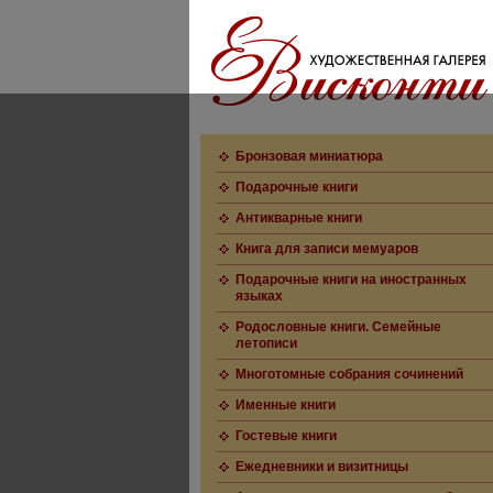
Бронзовая миниатюра
Подарочные книги
Антикварные книги
Книга для записи мемуаров
Подарочные книги на иностранных
языках
Родословные книги. Семейные
летописи
Многотомные собрания сочинений
Именные книги
Гостевые книги
Ежедневники и визитницы