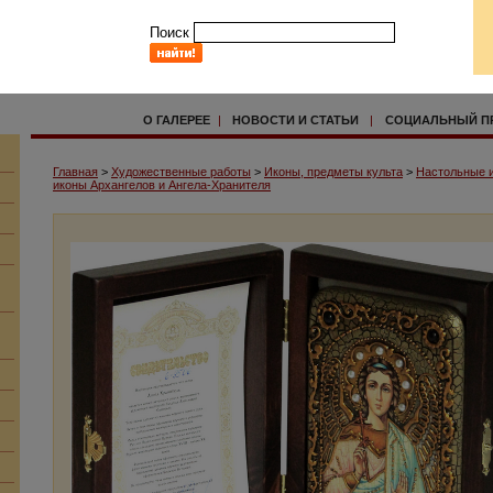
Поиск
О ГАЛЕРЕЕ
|
НОВОСТИ И СТАТЬИ
|
СОЦИАЛЬНЫЙ П
Главная
>
Художественные работы
>
Иконы, предметы культа
>
Настольные и
иконы Архангелов и Ангела-Хранителя