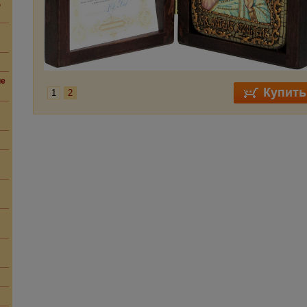
,
ие
1
2