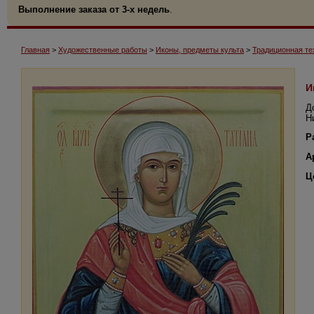
Выполнение заказа от 3-х недель
.
Главная
>
Художественные работы
>
Иконы, предметы культа
>
Традиционная те
И
Д
Н
Р
А
Ц