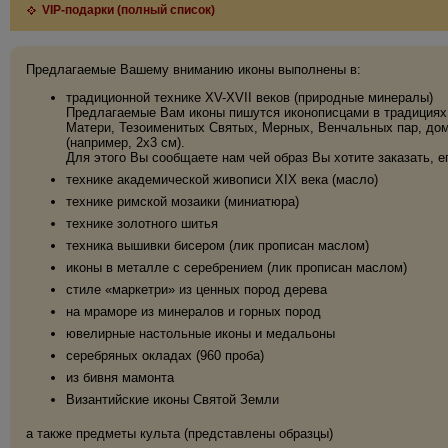
VIP-подарки (полный список)
Предлагаемые Вашему вниманию иконы выполнены в:
традиционной технике XV-XVII веков (природные минералы)
Предлагаемые Вам иконы пишутся иконописцами в традициях 
Матери, Тезоименитых Святых, Мерных, Венчальных пар, дома
(например, 2х3 см).
Для этого Вы сообщаете нам чей образ Вы хотите заказать, е
технике академической живописи XIX века (масло)
технике римской мозаики (миниатюра)
технике золотного шитья
техника вышивки бисером (лик прописан маслом)
иконы в металле с серебрением (лик прописан маслом)
стиле «маркетри» из ценных пород дерева
на мраморе из минералов и горных пород
ювелирные настольные иконы и медальоны
серебряных окладах (960 проба)
из бивня мамонта
Византийские иконы Святой Земли
а также предметы культа (представлены образцы)