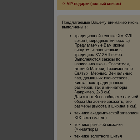
VIP-подарки (полный список)
Предлагаемые Вашему вниманию иконы
выполнены в:
традиционной технике XV-XVII
веков (природные минералы)
Предлагаемые Вам иконы
пишутся иконописцами в
традициях XV-XVII веков.
Выполняются заказы по
написанию икон - Спасителя,
Божией Матери, Тезоименитых
Святых, Мерных, Венчальных
пар, домашних иконостасов,
Киота - как традиционных
размеров, так и миниатюры
(например, 2х3 см).
Для этого Вы сообщаете нам чей
образ Вы хотите заказать, его
размеры (высота и ширина в см).
технике академической живописи
XIX века (масло)
технике римской мозаики
(миниатюра)
технике золотного шитья