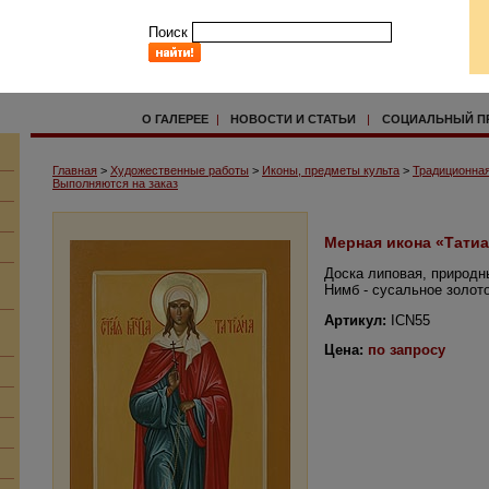
Поиск
О ГАЛЕРЕЕ
|
НОВОСТИ И СТАТЬИ
|
СОЦИАЛЬНЫЙ П
Главная
>
Художественные работы
>
Иконы, предметы культа
>
Традиционная
Выполняются на заказ
Мерная икона «Татиа
Доска липовая, природн
Нимб - сусальное золото
Артикул:
ICN55
Цена:
по запросу