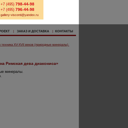
798-44-98
+7 (495)
796-44-98
+7 (495)
gallery-visconti@yandex.ru
РОЕКТ
|
ЗАКАЗ И ДОСТАВКА
|
КОНТАКТЫ
 техника XV-XVII веков (природные минералы).
на Римская дева диакониса»
ые минералы.
.