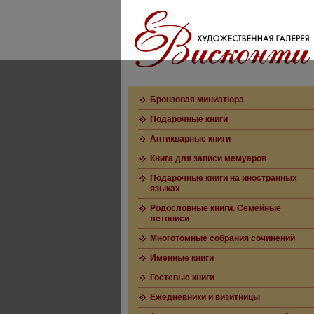
Бронзовая миниатюра
Подарочные книги
Антикварные книги
Книга для записи мемуаров
Подарочные книги на иностранных
языках
Родословные книги. Семейные
летописи
Многотомные собрания сочинений
Именные книги
Гостевые книги
Ежедневники и визитницы