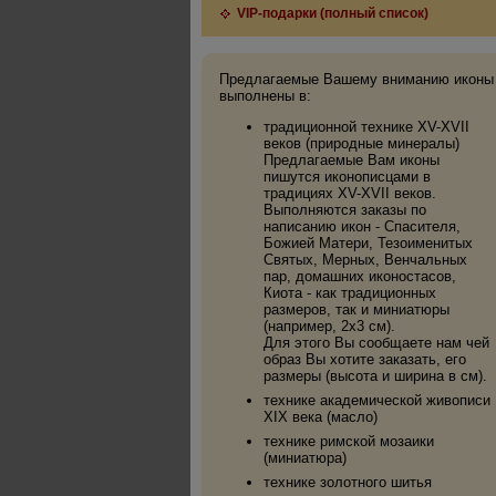
VIP-подарки (полный список)
Предлагаемые Вашему вниманию иконы
выполнены в:
традиционной технике XV-XVII
веков (природные минералы)
Предлагаемые Вам иконы
пишутся иконописцами в
традициях XV-XVII веков.
Выполняются заказы по
написанию икон - Спасителя,
Божией Матери, Тезоименитых
Святых, Мерных, Венчальных
пар, домашних иконостасов,
Киота - как традиционных
размеров, так и миниатюры
(например, 2х3 см).
Для этого Вы сообщаете нам чей
образ Вы хотите заказать, его
размеры (высота и ширина в см).
технике академической живописи
XIX века (масло)
технике римской мозаики
(миниатюра)
технике золотного шитья