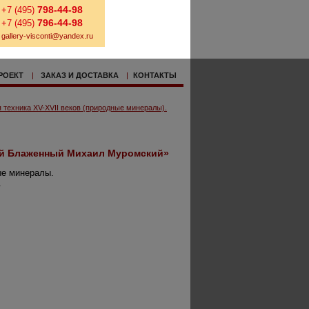
798-44-98
+7 (495)
796-44-98
+7 (495)
gallery-visconti@yandex.ru
РОЕКТ
|
ЗАКАЗ И ДОСТАВКА
|
КОНТАКТЫ
 техника XV-XVII веков (природные минералы).
ой Блаженный Михаил Муромский»
ые минералы.
.