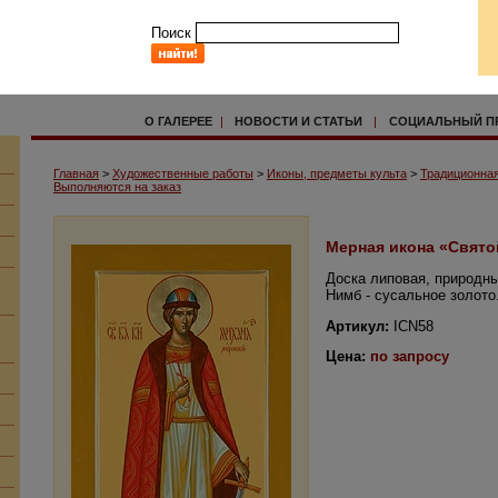
Поиск
О ГАЛЕРЕЕ
|
НОВОСТИ И СТАТЬИ
|
СОЦИАЛЬНЫЙ П
Главная
>
Художественные работы
>
Иконы, предметы культа
>
Традиционная
Выполняются на заказ
Мерная икона «Свят
Доска липовая, природн
Нимб - сусальное золото
Артикул:
ICN58
Цена:
по запросу