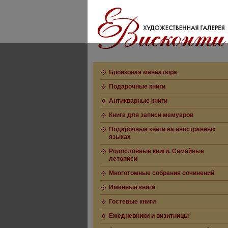
Бронзовая миниатюра
Подарочные книги
Антикварные книги
Книга для записи мемуаров
Подарочные книги на иностранных
языках
Родословные книги. Семейные
летописи
Многотомные собрания сочинений
Именные книги
Гостевые книги
Ежедневники и визитницы