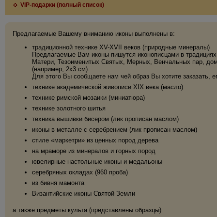
VIP-подарки (полный список)
Предлагаемые Вашему вниманию иконы выполнены в:
традиционной технике XV-XVII веков (природные минералы)
Предлагаемые Вам иконы пишутся иконописцами в традициях 
Матери, Тезоименитых Святых, Мерных, Венчальных пар, дома
(например, 2х3 см).
Для этого Вы сообщаете нам чей образ Вы хотите заказать, е
технике академической живописи XIX века (масло)
технике римской мозаики (миниатюра)
технике золотного шитья
техника вышивки бисером (лик прописан маслом)
иконы в металле с серебрением (лик прописан маслом)
стиле «маркетри» из ценных пород дерева
на мраморе из минералов и горных пород
ювелирные настольные иконы и медальоны
серебряных окладах (960 проба)
из бивня мамонта
Византийские иконы Святой Земли
а также предметы культа (представлены образцы)