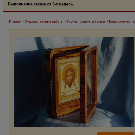
Выполнение заказа от 3-х недель
.
Главная
>
Художественные работы
>
Иконы, предметы культа
>
Традиционная те