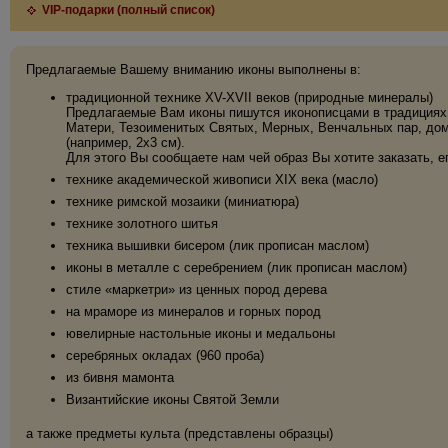
VIP-подарки (полный список)
Предлагаемые Вашему вниманию иконы выполнены в:
традиционной технике XV-XVII веков (природные минералы)
Предлагаемые Вам иконы пишутся иконописцами в традициях 
Матери, Тезоименитых Святых, Мерных, Венчальных пар, дома
(например, 2х3 см).
Для этого Вы сообщаете нам чей образ Вы хотите заказать, е
технике академической живописи XIX века (масло)
технике римской мозаики (миниатюра)
технике золотного шитья
техника вышивки бисером (лик прописан маслом)
иконы в металле с серебрением (лик прописан маслом)
стиле «маркетри» из ценных пород дерева
на мраморе из минералов и горных пород
ювелирные настольные иконы и медальоны
серебряных окладах (960 проба)
из бивня мамонта
Византийские иконы Святой Земли
а также предметы культа (представлены образцы)