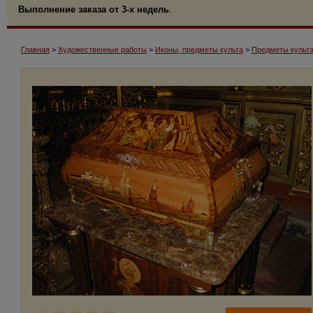
Выполнение заказа от 3-х недель
.
Главная
>
Художественные работы
>
Иконы, предметы культа
>
Предметы культа