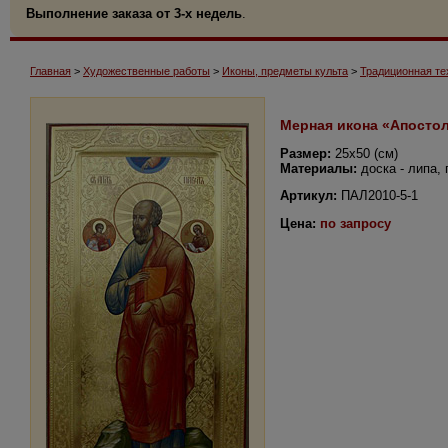
Выполнение заказа от 3-х недель
.
Главная
>
Художественные работы
>
Иконы, предметы культа
>
Традиционная те
Мерная икона «Апосто
Размер:
25х50 (см)
Материалы:
доска - липа,
Артикул:
ПАЛ2010-5-1
Цена:
по запросу