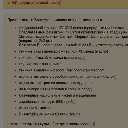
VIP-подарки (полный список)
Предлагаемые Вашему вниманию иконы выполнены в:
традиционной технике XV-XVII веков (природные минералы)
Предлагаемые Вам иконы пишутся иконописцами в традициях 
Матери, Тезоименитых Святых, Мерных, Венчальных пар, дома
(например, 2х3 см).
Для этого Вы сообщаете нам чей образ Вы хотите заказать, е
технике академической живописи XIX века (масло)
технике римской мозаики (миниатюра)
технике золотного шитья
техника вышивки бисером (лик прописан маслом)
иконы в металле с серебрением (лик прописан маслом)
стиле «маркетри» из ценных пород дерева
на мраморе из минералов и горных пород
ювелирные настольные иконы и медальоны
серебряных окладах (960 проба)
из бивня мамонта
Византийские иконы Святой Земли
а также предметы культа (представлены образцы)