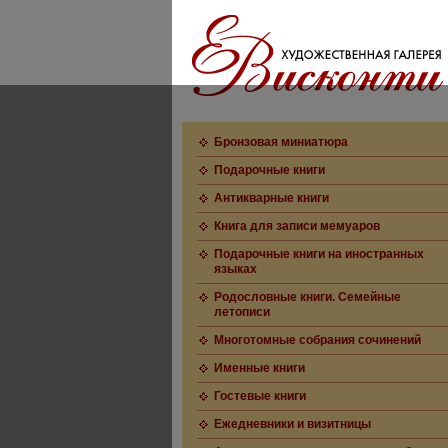
Бронзовая миниатюра
Подарочные книги
Антикварные книги
Книга для записи мемуаров
Подарочные книги на иностранных
языках
Родословные книги. Семейные
летописи
Многотомные собрания сочинений
Именные книги
Гостевые книги
Ежедневники и визитницы