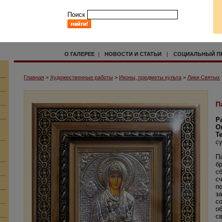
Поиск
О ГАЛЕРЕЕ
|
НОВОСТИ И СТАТЬИ
|
СОЦИАЛЬНЫЙ П
Главная
>
Художественные работы
>
Иконы, предметы культа
>
Лики Святых
П
Р
О
Т
с
П
бр
с
с
п
з
с
о
с