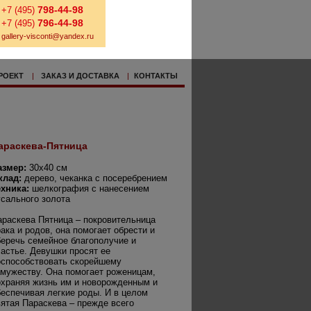
798-44-98
+7 (495)
796-44-98
+7 (495)
gallery-visconti@yandex.ru
РОЕКТ
|
ЗАКАЗ И ДОСТАВКА
|
КОНТАКТЫ
араскева-Пятница
азмер:
30х40 см
клад:
дерево, чеканка с посеребрением
ехника:
шелкография с нанесением
усального золота
араскева Пятница – покровительница
ака и родов, она помогает обрести и
беречь семейное благополучие и
частье. Девушки просят ее
оспособствовать скорейшему
амужеству. Она помогает роженицам,
охраняя жизнь им и новорожденным и
беспечивая легкие роды. И в целом
вятая Параскева – прежде всего