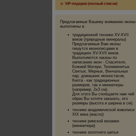
VIP-подарки (полный список)
Предлагаемые Вашему вниманию иконы
выполнены в:
традиционной технике XV-XVII
веков (природные минералы)
Предлагаемые Вам иконы
пишутся иконописцами в
традициях XV-XVII веков.
Выполняются заказы по
написанию икон - Спасителя,
Божией Матери, Тезоименитых
Святых, Мерных, Венчальных
пар, домашних иконостасов,
Киота - как традиционных
размеров, так и миниатюры
(например, 2х3 см).
Для этого Вы сообщаете нам чей
образ Вы хотите заказать, его
размеры (высота и ширина в см).
технике академической живописи
XIX века (масло)
технике римской мозаики
(миниатюра)
технике золотного шитья