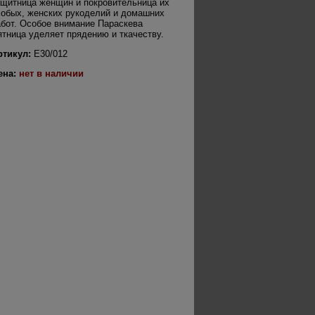
ащитница женщин и покровительница их
собых, женских рукоделий и домашних
абот. Особое внимание Параскева
ятница уделяет прядению и ткачеству.
ртикул:
Е30/012
ена:
нет в наличии