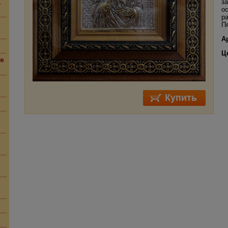
з
,
о
р
П
А
Ц
ие