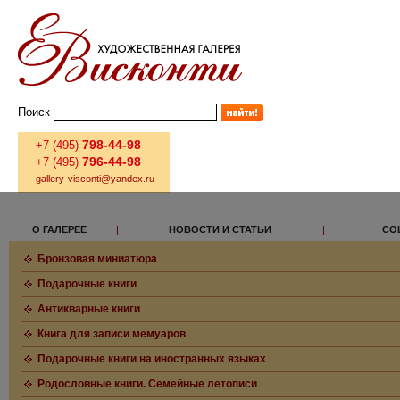
Поиск
798-44-98
+7 (495)
796-44-98
+7 (495)
gallery-visconti@yandex.ru
О ГАЛЕРЕЕ
|
НОВОСТИ И СТАТЬИ
|
СО
Бронзовая миниатюра
Подарочные книги
Антикварные книги
Книга для записи мемуаров
Подарочные книги на иностранных языках
Родословные книги. Семейные летописи