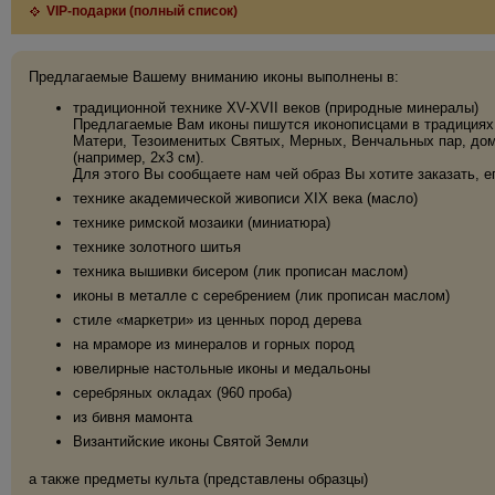
VIP-подарки (полный список)
Предлагаемые Вашему вниманию иконы выполнены в:
традиционной технике XV-XVII веков (природные минералы)
Предлагаемые Вам иконы пишутся иконописцами в традициях 
Матери, Тезоименитых Святых, Мерных, Венчальных пар, дома
(например, 2х3 см).
Для этого Вы сообщаете нам чей образ Вы хотите заказать, е
технике академической живописи XIX века (масло)
технике римской мозаики (миниатюра)
технике золотного шитья
техника вышивки бисером (лик прописан маслом)
иконы в металле с серебрением (лик прописан маслом)
стиле «маркетри» из ценных пород дерева
на мраморе из минералов и горных пород
ювелирные настольные иконы и медальоны
серебряных окладах (960 проба)
из бивня мамонта
Византийские иконы Святой Земли
а также предметы культа (представлены образцы)