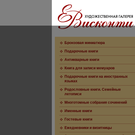
Бронзовая миниатюра
Подарочные книги
Антикварные книги
Книга для записи мемуаров
Подарочные книги на иностранных
языках
Родословные книги. Семейные
летописи
Многотомные собрания сочинений
Именные книги
Гостевые книги
Ежедневники и визитницы