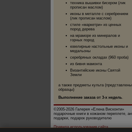
техника вышивки бисером (лик
прописан маслом)
иконы в металле с серебрением
(лик прописан маслом)
стиле «маркетри» из ценных
пород дерева
на мраморе из минералов и
горных пород
ювелирные настольные иконы и
медальоны
серебряных окладах (960 проба)
из бивня мамонта
Византийские иконы Святой
Земли
а также предметы культа (представлены
образцы)
Выполнение заказа от 3-х недель
.
©2005-2026 Галерея «Елена Висконти»
подарочные книги в кожаном переплете, а
подарки, подарок руководителю
Правила использования сайта
Политика конфиденциальности