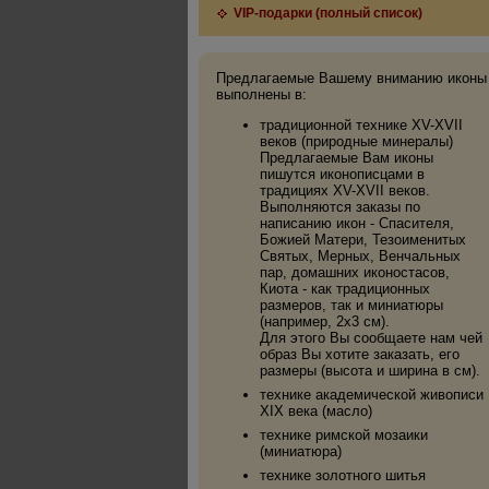
VIP-подарки (полный список)
Предлагаемые Вашему вниманию иконы
выполнены в:
традиционной технике XV-XVII
веков (природные минералы)
Предлагаемые Вам иконы
пишутся иконописцами в
традициях XV-XVII веков.
Выполняются заказы по
написанию икон - Спасителя,
Божией Матери, Тезоименитых
Святых, Мерных, Венчальных
пар, домашних иконостасов,
Киота - как традиционных
размеров, так и миниатюры
(например, 2х3 см).
Для этого Вы сообщаете нам чей
образ Вы хотите заказать, его
размеры (высота и ширина в см).
технике академической живописи
XIX века (масло)
технике римской мозаики
(миниатюра)
технике золотного шитья