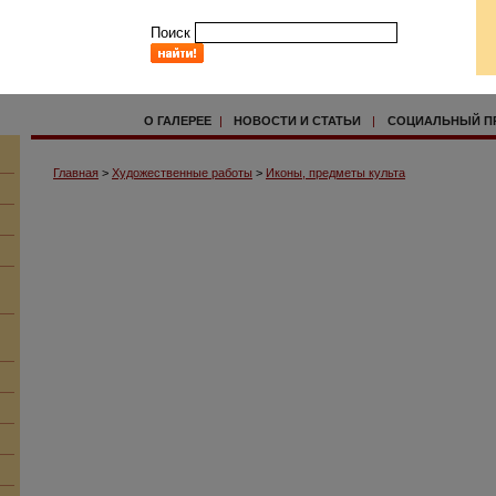
Поиск
О ГАЛЕРЕЕ
|
НОВОСТИ И СТАТЬИ
|
СОЦИАЛЬНЫЙ П
Главная
>
Художественные работы
>
Иконы, предметы культа