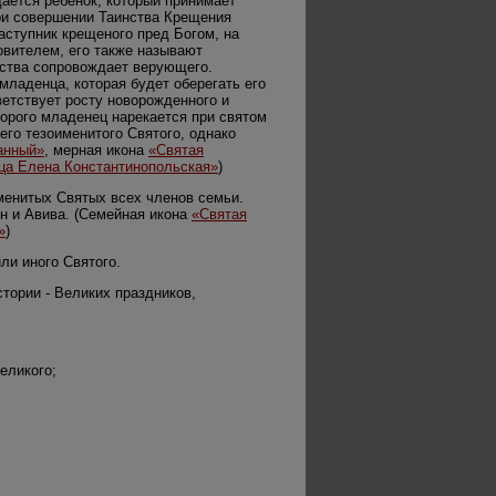
ается ребенок, который принимает
При совершении Таинства Крещения
заступник крещеного пред Богом, на
вителем, его также называют
ества сопровождает верующего.
ладенца, которая будет оберегать его
ветствует росту новорожденного и
торого младенец нарекается при святом
го тезоименитого Святого, однако
анный»
, мерная икона
«Святая
ца Елена Константинопольская»
)
менитых Святых всех членов семьи.
н и Авива. (Семейная икона
«Святая
»
)
ли иного Святого.
тории - Великих праздников,
еликого;