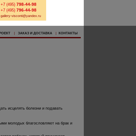
798-44-98
+7 (495)
796-44-98
+7 (495)
gallery-visconti@yandex.ru
РОЕКТ
|
ЗАКАЗ И ДОСТАВКА
|
КОНТАКТЫ
ать исцелять болезни и подавать
рыми молодых благословляют на брак и