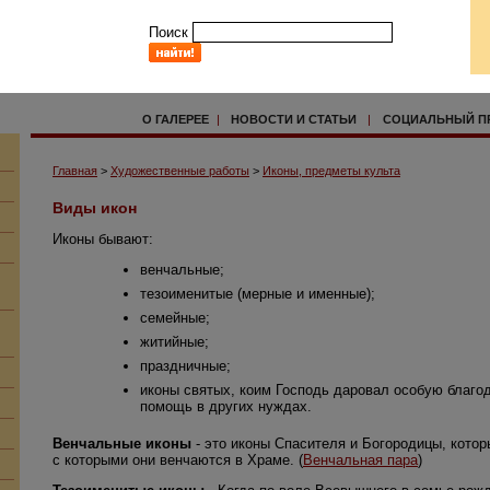
Поиск
О ГАЛЕРЕЕ
|
НОВОСТИ И СТАТЬИ
|
СОЦИАЛЬНЫЙ П
Главная
>
Художественные работы
>
Иконы, предметы культа
Виды икон
Иконы бывают:
венчальные;
тезоименитые (мерные и именные);
семейные;
житийные;
праздничные;
иконы святых, коим Господь даровал особую благод
помощь в других нуждах.
Венчальные иконы
- это иконы Спасителя и Богородицы, кото
с которыми они венчаются в Храме. (
Венчальная пара
)