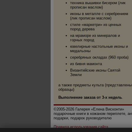
техника вышивки бисером (лик
прописан маслом)
иконы в металле с серебрением
(лик прописан маслом)
стиле «маркетри» из ценных
пород дерева
на мраморе из минералов и
горных пород
ювелирные настольные иконы и
медальоны
серебряных окладах (960 проба)
из бивня мамонта
Византийские иконы Святой
Земли
а также предметы культа (представлены
образцы)
Выполнение заказа от 3-х недель
.
©2005-2026 Галерея «Елена Висконти»
подарочные книги в кожаном переплете, а
подарки, подарок руководителю
Правила использования сайта
Политика конфиденциальности