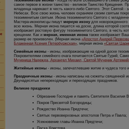
Тезоименитые иконы
- Когда по воле Всевышнего в семье рожд
,
самое первое в жизни таинство - великое Таинство Крещения. 
младенца нарекают в честь какого-либо Святого. Этот Святой - 
Небесах. Всю свою жизнь человек охраняем своим святым покро
тезоименитым святым. Икона тезоименитого Святого с младенч
Мастера-иконописцы пишут
мерную икону
для новорожденного м
всю жизнь. Мерная икона пишется на доске, длина которой соот
изображает ростовую фигуру тезоименитого Святого, в честь ко
ие
крещении. Как и
мерная, именная икона
также изображает Ваше
размер ее произволен. (Мерная икона
«Апостол Андрей Первозв
Блаженная Ксения Петербуржская»
, мерная икона
«Святая Цари
Семейные иконы
- иконы, изображающие на одной доске тезои
Покровителями семейного очага почитаются Святые Гурий, Само
Мученица Надежда, Архангел Михаил, Святой Мученик Артемий
Житийные иконы
- иконы, запечатлевшие житие и чудеса того и
Праздничные иконы
- иконы написаны на сюжеты священной ис
Двунадесятых непереходящих и переходящих праздников.
Великие праздники
Обрезание Господне и память Святителя Василия В
Покров Пресвятой Богородицы;
Рождество Иоанна Предтечи;
Святых первоверховных апостолов Петра и Павла;
Усекновение главы Иоанна Предтечи;
Пасха Христова.