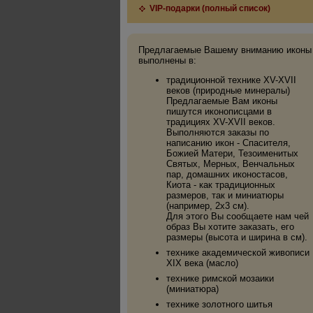
VIP-подарки (полный список)
Предлагаемые Вашему вниманию иконы
выполнены в:
традиционной технике XV-XVII
веков (природные минералы)
Предлагаемые Вам иконы
пишутся иконописцами в
традициях XV-XVII веков.
Выполняются заказы по
написанию икон - Спасителя,
Божией Матери, Тезоименитых
Святых, Мерных, Венчальных
пар, домашних иконостасов,
Киота - как традиционных
размеров, так и миниатюры
(например, 2х3 см).
Для этого Вы сообщаете нам чей
образ Вы хотите заказать, его
размеры (высота и ширина в см).
технике академической живописи
XIX века (масло)
технике римской мозаики
(миниатюра)
технике золотного шитья