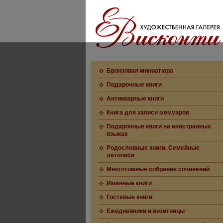
Бронзовая миниатюра
Подарочные книги
Антикварные книги
Книга для записи мемуаров
Подарочные книги на иностранных
языках
Родословные книги. Семейные
летописи
Многотомные собрания сочинений
Именные книги
Гостевые книги
Ежедневники и визитницы