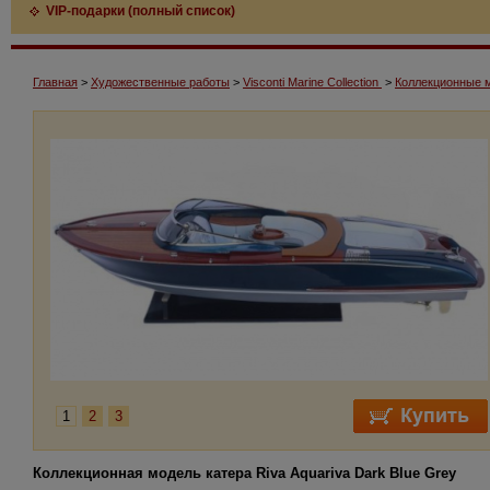
VIP-подарки (полный список)
Главная
>
Художественные работы
>
Visconti Marine Collection
>
Коллекционные м
1
2
3
Коллекционная модель катера Riva Aquariva Dark Blue Grey