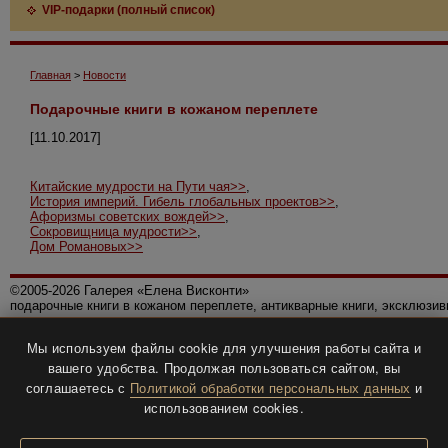
VIP-подарки (полный список)
Главная
>
Новости
Подарочные книги в кожаном переплете
[11.10.2017]
Китайские мудрости на Пути чая>>
,
История империй. Гибель глобальных проектов>>
,
Афоризмы советских вождей>>
,
Сокровищница мудрости>>
,
Дом Романовых>>
©2005-2026 Галерея «Елена Висконти»
подарочные книги в кожаном переплете, антикварные книги, эксклюзи
Правила использования сайта
Мы используем файлы cookie для улучшения работы сайта и
Политика конфиденциальности
вашего удобства. Продолжая пользоваться сайтом, вы
Все права защищены.
соглашаетесь с
Политикой обработки персональных данных
и
Разработка и дизайн
BTV-info
.
использованием cookies.