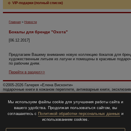
VIP-подарки (полный список)
Главная
>
Новости
Бокалы для бренди "Охота"
[06.12.2017]
Предлагаем Вашему вниманию новую коллекцию бокалов для бренди
художественным литьем из латуни и помещены в красивые подароч
по рабочим дням.
Перейти в раздел>>
©2005-2026 Галерея «Елена Висконти»
подарочные книги в кожаном переплете, антикварные книги, эксклюзи
Правила использования сайта
Мы используем файлы cookie для улучшения работы сайта и
Политика конфиденциальности
вашего удобства. Продолжая пользоваться сайтом, вы
Все права защищены.
соглашаетесь с
Политикой обработки персональных данных
и
Разработка и дизайн
BTV-info
.
использованием cookies.