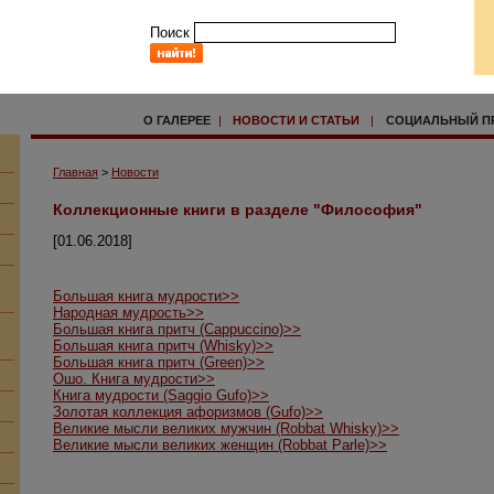
Поиск
О ГАЛЕРЕЕ
|
НОВОСТИ И СТАТЬИ
|
СОЦИАЛЬНЫЙ П
Главная
>
Новости
Коллекционные книги в разделе "Философия"
[01.06.2018]
Большая книга мудрости>>
Народная мудрость>>
Большая книга притч (Cappuccino)>>
Большая книга притч (Whisky)>>
Большая книга притч (Green)>>
Ошо. Книга мудрости>>
Книга мудрости (Saggio Gufo)>>
Золотая коллекция афоризмов (Gufo)>>
Великие мысли великих мужчин (Robbat Whisky)>>
Великие мысли великих женщин (Robbat Parle)>>