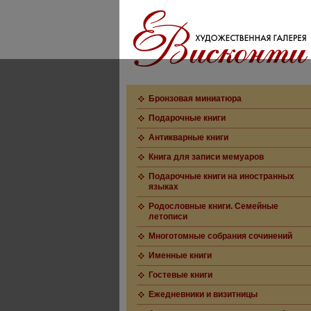
Бронзовая миниатюра
Подарочные книги
Антикварные книги
Книга для записи мемуаров
Подарочные книги на иностранных
языках
Родословные книги. Семейные
летописи
Многотомные собрания сочинений
Именные книги
Гостевые книги
Ежедневники и визитницы