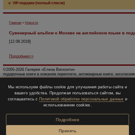
VIP-подарки (полный список)
Главная
>
Новости
Сувенирный альбом о Москве на английском языке в под
[12.08.2018]
Подробнее>>
©2005-2026 Галерея «Елена Висконти»
подарочные книги в кожаном переплете, антикварные книги, эксклюзи
Правила использования сайта
Мы используем файлы cookie для улучшения работы сайта и
Политика конфиденциальности
вашего удобства. Продолжая пользоваться сайтом, вы
Все права защищены.
соглашаетесь с
Политикой обработки персональных данных
и
Разработка и дизайн
BTV-info
.
использованием cookies.
Подробнее
Принять