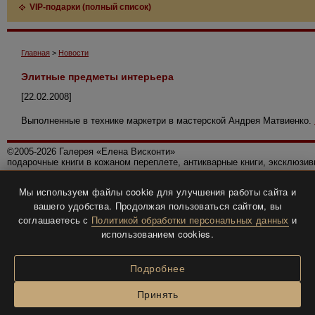
VIP-подарки (полный список)
Главная
>
Новости
Элитные предметы интерьера
[22.02.2008]
Выполненные в технике маркетри в мастерской Андрея Матвиенко.
©2005-2026 Галерея «Елена Висконти»
подарочные книги в кожаном переплете, антикварные книги, эксклюзи
Правила использования сайта
Мы используем файлы cookie для улучшения работы сайта и
Политика конфиденциальности
вашего удобства. Продолжая пользоваться сайтом, вы
Все права защищены.
соглашаетесь с
Политикой обработки персональных данных
и
Разработка и дизайн
BTV-info
.
использованием cookies.
Подробнее
Принять