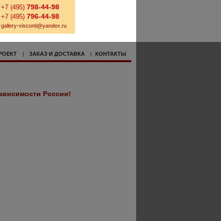
798-44-98
+7 (495)
796-44-98
+7 (495)
gallery-visconti@yandex.ru
РОЕКТ
|
ЗАКАЗ И ДОСТАВКА
|
КОНТАКТЫ
зависимости России!