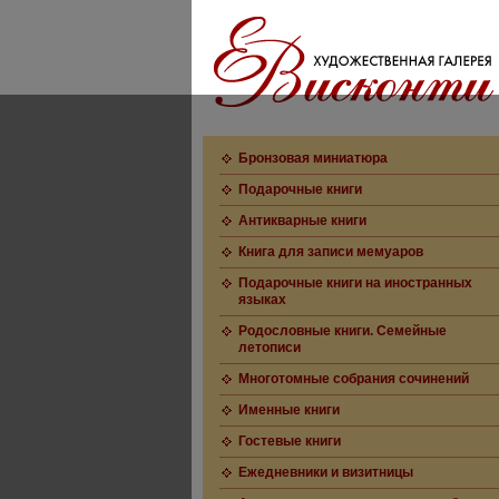
Бронзовая миниатюра
Подарочные книги
Антикварные книги
Книга для записи мемуаров
Подарочные книги на иностранных
языках
Родословные книги. Семейные
летописи
Многотомные собрания сочинений
Именные книги
Гостевые книги
Ежедневники и визитницы