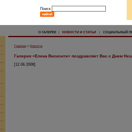
Поиск
О ГАЛЕРЕЕ
|
НОВОСТИ И СТАТЬИ
|
СОЦИАЛЬНЫЙ П
Главная
>
Новости
Галерея «Елена Висконти» поздравляет Вас с Днем Не
[12.06.2008]