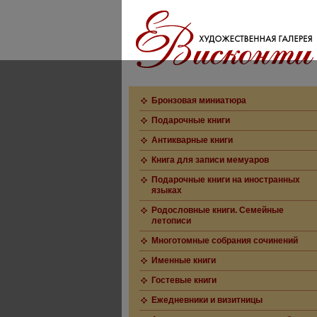
Бронзовая миниатюра
Подарочные книги
Антикварные книги
Книга для записи мемуаров
Подарочные книги на иностранных
языках
Родословные книги. Семейные
летописи
Многотомные собрания сочинений
Именные книги
Гостевые книги
Ежедневники и визитницы