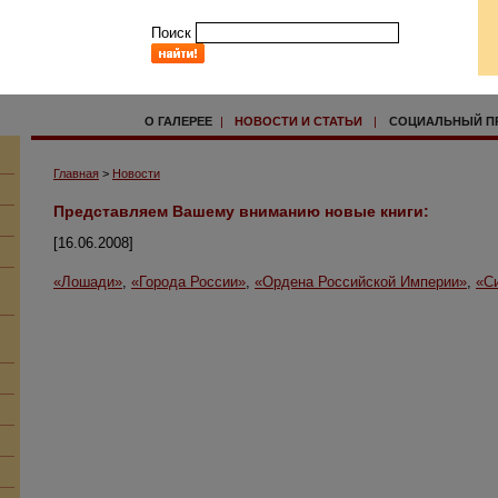
Поиск
О ГАЛЕРЕЕ
|
НОВОСТИ И СТАТЬИ
|
СОЦИАЛЬНЫЙ П
Главная
>
Новости
Представляем Вашему вниманию новые книги:
[16.06.2008]
«Лошади»
,
«Города России»
,
«Ордена Российской Империи»
,
«С