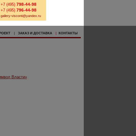
798-44-98
+7 (495)
796-44-98
+7 (495)
gallery-visconti@yandex.ru
РОЕКТ
|
ЗАКАЗ И ДОСТАВКА
|
КОНТАКТЫ
имвол Власти»