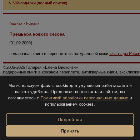
VIP-подарки (полный список)
Главная
>
Новости
Премьера нового сезона
[01.09.2009]
подарочная книга в переплете из натуральной кожи
«Награды Росс
©2005-2026 Галерея «Елена Висконти»
подарочные книги в кожаном переплете, антикварные книги, эксклюзи
Правила использования сайта
Мы используем файлы cookie для улучшения работы сайта и
Политика конфиденциальности
вашего удобства. Продолжая пользоваться сайтом, вы
Все права защищены.
соглашаетесь с
Политикой обработки персональных данных
и
Разработка и дизайн
BTV-info
.
использованием cookies.
Подробнее
Принять