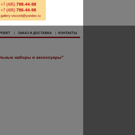
798-44-98
+7 (495)
796-44-98
+7 (495)
gallery-visconti@yandex.ru
РОЕКТ
|
ЗАКАЗ И ДОСТАВКА
|
КОНТАКТЫ
льные наборы и аксессуары"