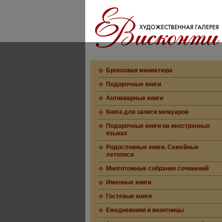
Бронзовая миниатюра
Подарочные книги
Антикварные книги
Книга для записи мемуаров
Подарочные книги на иностранных
языках
Родословные книги. Семейные
летописи
Многотомные собрания сочинений
Именные книги
Гостевые книги
Ежедневники и визитницы