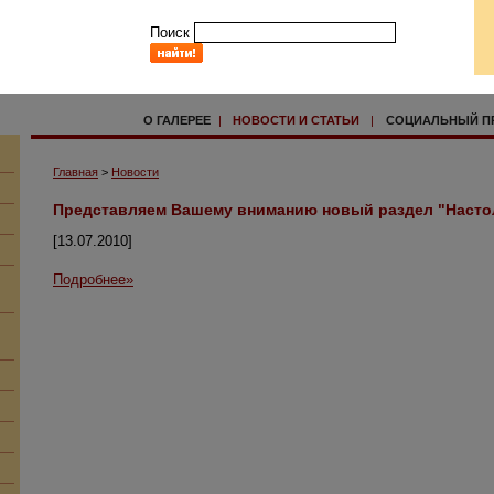
Поиск
О ГАЛЕРЕЕ
|
НОВОСТИ И СТАТЬИ
|
СОЦИАЛЬНЫЙ П
Главная
>
Новости
Представляем Вашему вниманию новый раздел "Насто
[13.07.2010]
Подробнее»