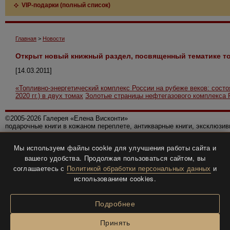
VIP-подарки (полный список)
Главная
>
Новости
Открыт новый книжный раздел, посвященный тематике то
[14.03.2011]
«Топливно-энергетический комплекс России на рубеже веков: состо
2020 гг.) в двух томах
Золотые страницы нефтегазового комплекса 
©2005-2026 Галерея «Елена Висконти»
подарочные книги в кожаном переплете, антикварные книги, эксклюзи
Правила использования сайта
Мы используем файлы cookie для улучшения работы сайта и
Политика конфиденциальности
вашего удобства. Продолжая пользоваться сайтом, вы
Все права защищены.
соглашаетесь с
Политикой обработки персональных данных
и
Разработка и дизайн
BTV-info
.
использованием cookies.
Подробнее
Принять