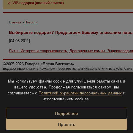
VIP-подарки (полный список)
Главная
>
Новости
Выбираете подарок? Предлагаем Вашему вниманию новые
[04.05.2011]
Яхты. История и современность
,
Драгоценные камни. Энциклопедия
©2005-2026 Галерея «Елена Висконти»
подарочные книги в кожаном переплете, антикварные книги, эксклюзи
Правила использования сайта
Мы используем файлы cookie для улучшения работы сайта и
Политика конфиденциальности
вашего удобства. Продолжая пользоваться сайтом, вы
Все права защищены.
соглашаетесь с
Политикой обработки персональных данных
и
Разработка и дизайн
BTV-info
.
использованием cookies.
Подробнее
Принять