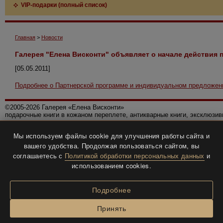
VIP-подарки (полный список)
Главная
>
Новости
Галерея "Елена Висконти" объявляет о начале действия
[05.05.2011]
Подробнее о Партнерской программе и индивидуальном предложен
©2005-2026 Галерея «Елена Висконти»
подарочные книги в кожаном переплете, антикварные книги, эксклюзи
Правила использования сайта
Мы используем файлы cookie для улучшения работы сайта и
Политика конфиденциальности
вашего удобства. Продолжая пользоваться сайтом, вы
Все права защищены.
соглашаетесь с
Политикой обработки персональных данных
и
Разработка и дизайн
BTV-info
.
использованием cookies.
Подробнее
Принять