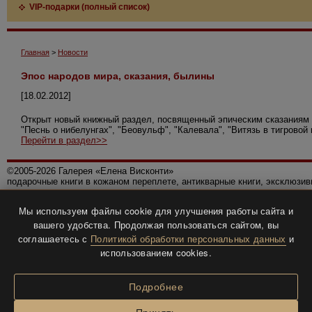
VIP-подарки (полный список)
Главная
>
Новости
Эпос народов мира, сказания, былины
[18.02.2012]
Открыт новый книжный раздел, посвященный эпическим сказаниям
"Песнь о нибелунгах", "Беовульф", "Калевала", "Витязь в тигровой
Перейти в раздел>>
©2005-2026 Галерея «Елена Висконти»
подарочные книги в кожаном переплете, антикварные книги, эксклюзи
Правила использования сайта
Мы используем файлы cookie для улучшения работы сайта и
Политика конфиденциальности
вашего удобства. Продолжая пользоваться сайтом, вы
Все права защищены.
соглашаетесь с
Политикой обработки персональных данных
и
Разработка и дизайн
BTV-info
.
использованием cookies.
Подробнее