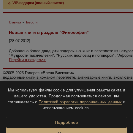
VIP-подарки (полный список)
Главная
>
Новости
Новые книги в разделе "Философия"
[28.07.2012]
Добавлено более двадцати подарочных книг в переплете из натура
"Мудрости тысячелетий", "Русских пословиц и поговорок", "Афориз
Перейти в раздел>>
©2005-2026 Галерея «Елена Висконти»
подарочные книги в кожаном переплете, антикварные книги, эксклюзи
Правила использования сайта
Мы используем файлы cookie для улучшения работы сайта и
Политика конфиденциальности
вашего удобства. Продолжая пользоваться сайтом, вы
Все права защищены.
соглашаетесь с
Политикой обработки персональных данных
и
Разработка и дизайн
BTV-info
.
использованием cookies.
Подробнее