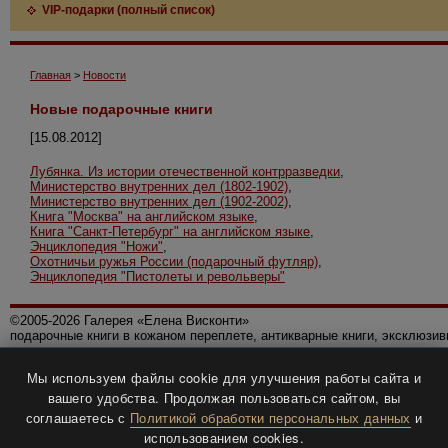
VIP-подарки (полный список)
Главная
>
Новости
Новые подарочные книги
[15.08.2012]
Лубянка. Из истории отечественной контрразведки
,
Министерство внутренних дел (1802-1902)
,
Министерство внутренних дел (1902-2002)
,
Книга "Москва" на английском языке
,
Книга "Санкт-Петербург" на английском языке
,
Энциклопедия "Ножи"
,
Охотничьи ружья России (подарочный футляр)
,
Энциклопедия "Пистолеты и револьверы"
©2005-2026 Галерея «Елена Висконти»
подарочные книги в кожаном переплете, антикварные книги, эксклюзи
Правила использования сайта
Мы используем файлы cookie для улучшения работы сайта и
Политика конфиденциальности
вашего удобства. Продолжая пользоваться сайтом, вы
Все права защищены.
соглашаетесь с
Политикой обработки персональных данных
и
Разработка и дизайн
BTV-info
.
использованием cookies.