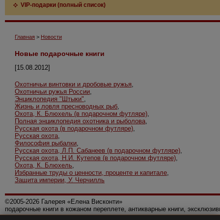
VIP-подарки (полный список)
Главная
>
Новости
Новые подарочные книги
[15.08.2012]
Охотничьи винтовки и дробовые ружья
,
Охотничьи ружья России
,
Энциклопедия "Штыки"
,
Жизнь и ловля пресноводных рыб
,
Охота, К. Блюхель (в подарочном футляре)
,
Полная энциклопедия охотника и рыболова
,
Русская охота (в подарочном футляре)
,
Русская охота
,
Философия рыбалки
,
Русская охота, Л.П. Сабанеев (в подарочном футляре)
,
Русская охота, Н.И. Кутепов (в подарочном футляре)
,
Охота, К. Блюхель
,
Избранные труды о ценности, проценте и капитале
,
Защита империи, У. Черчилль
©2005-2026 Галерея «Елена Висконти»
подарочные книги в кожаном переплете, антикварные книги, эксклюзи