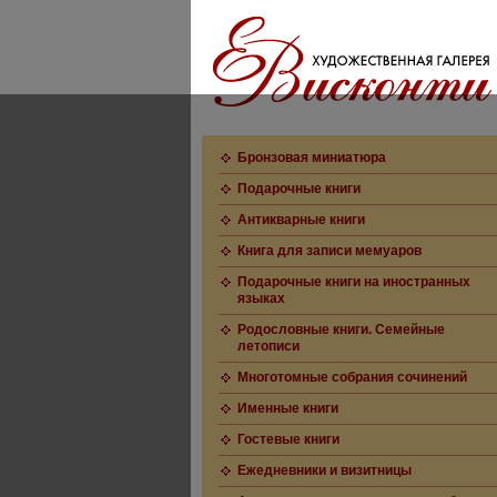
Бронзовая миниатюра
Подарочные книги
Антикварные книги
Книга для записи мемуаров
Подарочные книги на иностранных
языках
Родословные книги. Семейные
летописи
Многотомные собрания сочинений
Именные книги
Гостевые книги
Ежедневники и визитницы