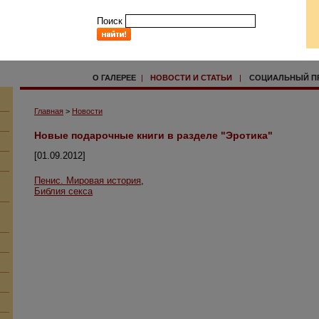
Поиск
О ГАЛЕРЕЕ
|
НОВОСТИ И СТАТЬИ
|
СОЦИАЛЬНЫЙ П
Главная
>
Новости
Новые подарочные книги в разделе "Эротика"
[01.09.2012]
Пенис. Мировая история
,
Библия секса