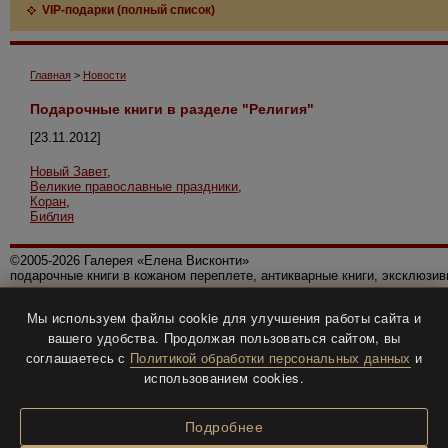
VIP-подарки (полный список)
Главная
>
Новости
Подарочные книги в разделе "Религия"
[23.11.2012]
Новый Завет
,
Великие православные праздники
,
Коран
,
Библия
©2005-2026 Галерея «Елена Висконти»
подарочные книги в кожаном переплете, антикварные книги, эксклюзи
Правила использования сайта
Мы используем файлы cookie для улучшения работы сайта и
Политика конфиденциальности
вашего удобства. Продолжая пользоваться сайтом, вы
Все права защищены.
соглашаетесь с
Политикой обработки персональных данных
и
Разработка и дизайн
BTV-info
.
использованием cookies.
Подробнее