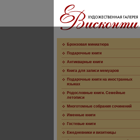
Бронзовая миниатюра
Подарочные книги
Антикварные книги
Книга для записи мемуаров
Подарочные книги на иностранных
языках
Родословные книги. Семейные
летописи
Многотомные собрания сочинений
Именные книги
Гостевые книги
Ежедневники и визитницы