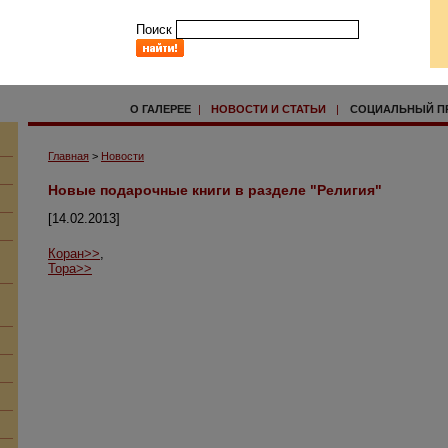
Поиск
О ГАЛЕРЕЕ
|
НОВОСТИ И СТАТЬИ
|
СОЦИАЛЬНЫЙ П
Главная
>
Новости
Новые подарочные книги в разделе "Религия"
[14.02.2013]
Коран>>
,
Тора>>