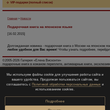
VIP-подарки (полный список)
Главная
>
Новости
Подарочная книга на японском языке
[16.02.2015]
Долгожданная новинка - подарочная книга о Москве на японском я
любое удобное для Вас время
! Чтобы узнать подробнее, перейди
©2005-2026 Галерея «Елена Висконти»
подарочные книги в кожаном переплете, антикварные книги, эксклюзи
Правила использования сайта
Мы используем файлы cookie для улучшения работы сайта и
Политика конфиденциальности
вашего удобства. Продолжая пользоваться сайтом, вы
Все права защищены.
соглашаетесь с
Политикой обработки персональных данных
и
Разработка и дизайн
BTV-info
.
использованием cookies.
Подробнее