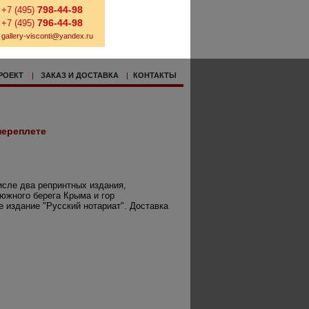
798-44-98
+7 (495)
796-44-98
+7 (495)
gallery-visconti@yandex.ru
РОЕКТ
|
ЗАКАЗ И ДОСТАВКА
|
КОНТАКТЫ
переплете
исле два репринтных издания,
южного берега Крыма и гор
 издание "Русский нотариат". Доставка