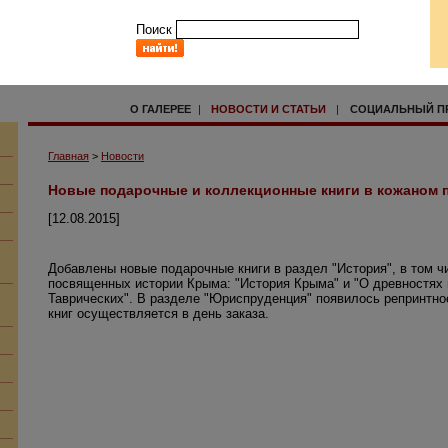
Поиск
О ГАЛЕРЕЕ
|
НОВОСТИ И СТАТЬИ
|
СОЦИАЛЬНЫЙ П
Главная
>
Новости
Новые подарочные и коллекционные книги в кожаном 
[12.08.2015]
Добавлены новые подарочные книги в раздел "История", в том ч
посвященных истории Крыма: "История Крыма" и "О древностях 
Таврических". В разделе "Юриспруденция" появилось репринтное
книг осуществляется в день заказа.